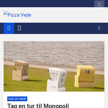
Skip
to
content
Pizza Vejle
HUS OG HAVE
Tag en tur til Monopoli