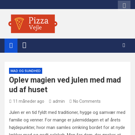
Skip
to
content
Pizza Vejle
MAD OG SUNDHED
Oplev magien ved julen med mad
ud af huset
11 måneder ago
admin
No Comments
Julen er en tid fyldt med traditioner, hygge og samvær med
familie og venner. For mange er julemiddagen et af årets
højdepunkter, hvor man samles omkring bordet for at nyde