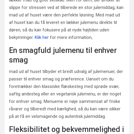
lækker mad og godt selskab. Men for dem, der ønsker at
slippe for stressen ved at tilberede en stor julemiddag, kan
mad ud af huset være den perfekte løsning. Med mad ud
af huset kan du få leveret en lækker julemenu direkte til
døren, så du kan fokusere på at nyde højtiden uden
bekymringer.
Klik her
for mere information,
En smagfuld julemenu til enhver
smag
mad ud af huset tilbyder et bredt udvalg af julemenuer, der
passer til enhver smag og præference. Uanset om du
foretrækker den klassiske flæskesteg med sprøde svær,
saftig andesteg eller en vegetarisk julemenu, er der noget
for enhver smag. Menuerne er nøje sammensat af friske
råvarer og tilberedt med kærlighed, så du kan være sikker
på at få en velsmagende og autentisk julemiddag.
Fleksibilitet og bekvemmelighed i