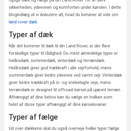
rigtige dæk og fælge på din Land Rover for at sikre
sikkerheden, ydeevnen og komforten under kørslen. I dette
blogindlæg vil vi diskutere alt, hvad du behøver at vide om
land rover dæk
.
Typer af dæk
Når det kommer til dæk til din Land Rover, er der flere
forskellige typer til rådighed. De mest almindelige typer er
helårsdæk, sommerdæk, vinterdæk og terrændæk.
Helårsdæk giver god trækkraft i alle vejrforhold, mens
sommerdæk giver bedre ydeevne ved varmt vejr. Vinterdæk
giver bedre trækkraft på is- og snebelagte veje, mens
terrændæk er designet til offroad-kørsel på ujævnt terræn.
Afhængigt af dine behov kan du vælge en hvilken som
helst af disse typer afhængigt af dine kørselsvaner.
Typer af fælge
Ud over dækkene skal du også overveje hvilke typer fælge