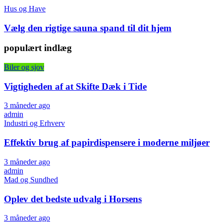
Hus og Have
Vælg den rigtige sauna spand til dit hjem
populært indlæg
Biler og sjov
Vigtigheden af at Skifte Dæk i Tide
3 måneder ago
admin
Industri og Erhverv
Effektiv brug af papirdispensere i moderne miljøer
3 måneder ago
admin
Mad og Sundhed
Oplev det bedste udvalg i Horsens
3 måneder ago