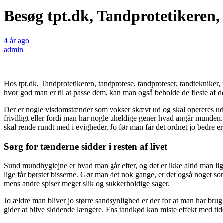
Besøg tpt.dk, Tandprotetikeren, 
4 år ago
admin
Hos tpt.dk, Tandprotetikeren, tandprotese, tandproteser, tandtekniker
hvor god man er til at passe dem, kan man også beholde de fleste af 
Der er nogle visdomstænder som vokser skævt ud og skal opereres ud
frivilligt eller fordi man har nogle uheldige gener hvad angår munden
skal rende rundt med i evigheder. Jo før man får det ordnet jo bedre er
Sørg for tænderne sidder i resten af livet
Sund mundhygiejne er hvad man går efter, og det er ikke altid man li
lige får børstet bisserne. Gør man det nok gange, er det også noget so
mens andre spiser meget slik og sukkerholdige sager.
Jo ældre man bliver jo større sandsynlighed er der for at man har brug
gider at blive siddende længere. Ens tandkød kan miste effekt med tiden