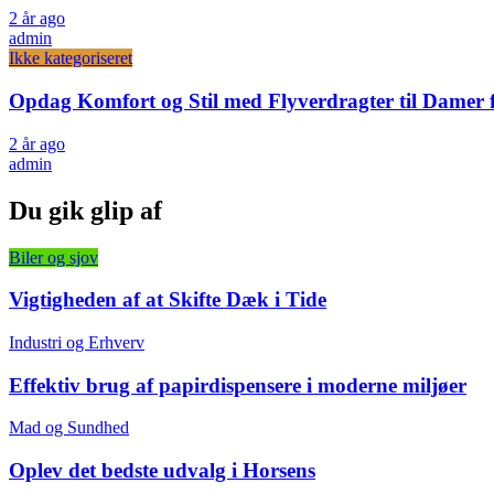
2 år ago
admin
Ikke kategoriseret
Opdag Komfort og Stil med Flyverdragter til Damer 
2 år ago
admin
Du gik glip af
Biler og sjov
Vigtigheden af at Skifte Dæk i Tide
Industri og Erhverv
Effektiv brug af papirdispensere i moderne miljøer
Mad og Sundhed
Oplev det bedste udvalg i Horsens