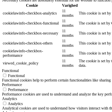
Necessary cookies are absolutely essential for the website to function
Cookie
Varighed
11
cookielawinfo-checkbox-analytics
This cookie is set b
months
11
cookielawinfo-checkbox-functional
The cookie is set by
months
11
cookielawinfo-checkbox-necessary
This cookie is set b
months
11
cookielawinfo-checkbox-others
This cookie is set b
months
cookielawinfo-checkbox-
11
This cookie is set b
performance
months
11
The cookie is set by
viewed_cookie_policy
months
data.
Functional
Functional
Functional cookies help to perform certain functionalities like sharing 
Performance
Performance
Performance cookies are used to understand and analyze the key perfor
Analytics
Analytics
Analytical cookies are used to understand how visitors interact with th