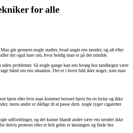
kniker for alle
 Man går gennem nogle stadier, hvad angår ens tænder, og alt efter
ndler det også bare om, hvor heldig man er på det område.
en uden problemer. Så nogle gange kan ens besøg hos tandlægen være
 tage hånd om ens situation. Det er i hvert fald ikke noget, som man
sent hjem eller hvis man kommer beruset hjem fra en bytur og ikke
er, mens andre er dårlige til at passe dem. nogle ryger cigaretter
gle udfordringer, og det kunne blandt andet være ens tænder ikke
 delvis proteser eller et helt gebis er løsningen og finde her.